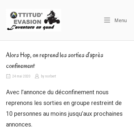
Skip
to
Home
content
Me
Menu
Alors Hop, on reprend les sorties d’après
confinement
24 mai 2020
by
norbert
Avec l’annonce du déconfinement nous
reprenons les sorties en groupe restreint de
10 personnes au moins jusqu’aux prochaines
annonces.