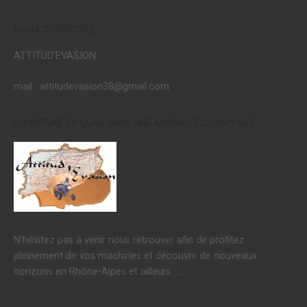
NOUS CONTACTER
ATTITUD'EVASION
mail : attitudevasion38@gmail.com
L'AVENTURE EN QUAD DANS UNE AMBIANCE CONVIVIALE
N'hésitez pas à venir nous retrouver afin de profitez
pleinement de vos machines et découvrir de nouveaux
horizons en Rhône-Alpes et ailleurs ......