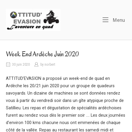
Skip
to
Home
content
Me
Menu
Week End Ardèche Juin 2020
30 juin 2020
by
norbert
ATTITUD’EVASION a proposé un week-end de quad en
Ardèche les 20/21 juin 2020 pour un groupe de quadeurs
savoyards. Un dizaine de machines se sont données rendez
vous à partir du vendredi soir dans un gîte atypique proche de
Satillieu. Les repas et dégustation de spécialités ardéchoises
furent au rendez vous dès le premier soir …. Les deux journées
d’environ 100 kms chacune nous ont emmenées de chaque
côté de la vallée. Repas au restaurant les samedi midi et