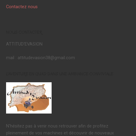
Contactez nous
NOUS CONTACTER
ATTITUD'EVASION
mail : attitudevasion38@gmail.com
L'AVENTURE EN QUAD DANS UNE AMBIANCE CONVIVIALE
N'hésitez pas à venir nous retrouver afin de profitez
pleinement de vos machines et découvrir de nouveaux