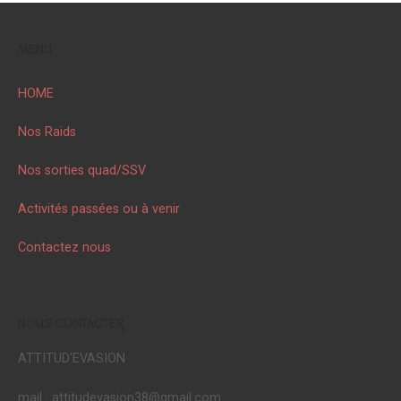
MENU
HOME
Nos Raids
Nos sorties quad/SSV
Activités passées ou à venir
Contactez nous
NOUS CONTACTER
ATTITUD'EVASION
mail : attitudevasion38@gmail.com