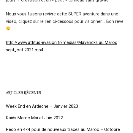
jours. 1 crevaison et un « petit » tonneau sans gravité.
Nous vous faisons revivre cette SUPER aventure dans une
vidéo, cliquez sur le lien ci-dessous pour visionner…. Bon rêve
http://www.attitud-evasion.fr/medias/Mavericks au Maroc
sept_oct 2021.mp4
ARTICLES RÉCENTS
Week End en Ardeche – Janvier 2023
Raids Maroc Mai et Juin 2022
Reco en 4×4 pour de nouveaux tracés au Maroc – Octobre