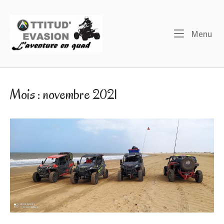
Skip
to
Home
content
Me
Menu
Mois :
novembre 2021