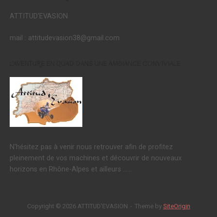
ATTITUD'EVASION
mail : attitudevasion38@gmail.com
L'AVENTURE EN QUAD DANS UNE AMBIANCE CONVIVIALE
N'hésitez pas à venir nous retrouver afin de profitez
pleinement de vos machines et découvrir de nouveaux
horizons en Rhône-Alpes et ailleurs ......
Copyright © 2026 ATTITUD'EVASION
Theme by
SiteOrigin