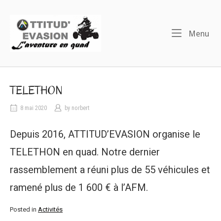
Skip
to
Home
content
Me
Menu
TELETHON
8 mai 2020
by
norbert
Depuis 2016, ATTITUD’EVASION organise le
TELETHON en quad. Notre dernier
rassemblement a réuni plus de 55 véhicules et
ramené plus de 1 600 € à l’AFM.
Posted in
Activités